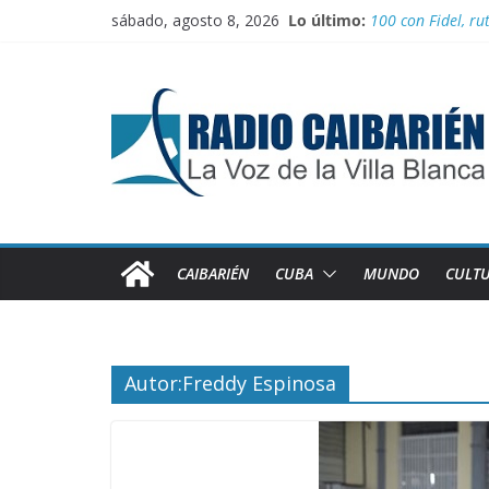
Saltar
sábado, agosto 8, 2026
Lo último:
100 con Fidel, rut
al
Nuevos beneficios
contenido
Nota oficial del 
El comercio inter
Juegan el torneo
CAIBARIÉN
CUBA
MUNDO
CULT
Autor:
Freddy Espinosa