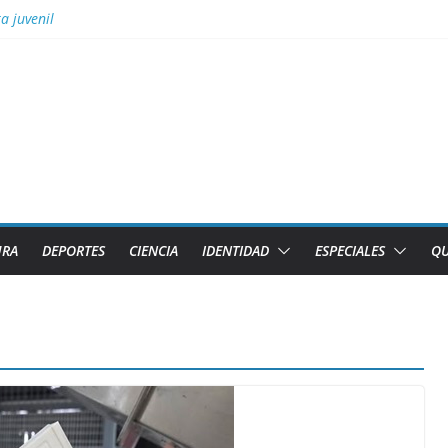
a juvenil
 fiscales para impulsar las energías renovables en Cuba
Gobierno Provincial de Villa Clara
ior necesita el apoyo de todas las formas de gestión
 Aguascalientes el GM Elier Miranda Mesa y el MI Diazmany Otero Acost
URA
DEPORTES
CIENCIA
IDENTIDAD
ESPECIALES
QU