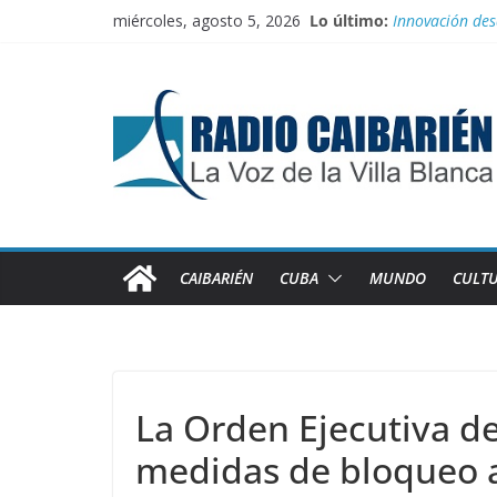
Saltar
miércoles, agosto 5, 2026
Lo último:
Innovación des
al
Agosto: Cuando 
contenido
Canciller cuba
Empatan los eq
Homenaje a fe
CAIBARIÉN
CUBA
MUNDO
CULT
La Orden Ejecutiva de
medidas de bloqueo 