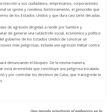
n protección a sus ciudadanos, empresarios, corporaciones
ional se opone y condena, históricamente, el genocidio que
erno de los Estados Unidos y que dura casi siete décadas.
das de agresión dirigidas a rendir por hambre y
atar de generar una catástrofe social, económico y político
 del gobierno de los Estados Unidos de construir un
cciones más peligrosas, incluida una agresión militar contra
nuará denunciando el bloqueo. De la misma manera,
tar esta arremetida que constituye una peligrosa escalada
ón y por controlar los destinos de Cuba, que transgrede la
s.
Una mirada prioritaria al embarazo en la