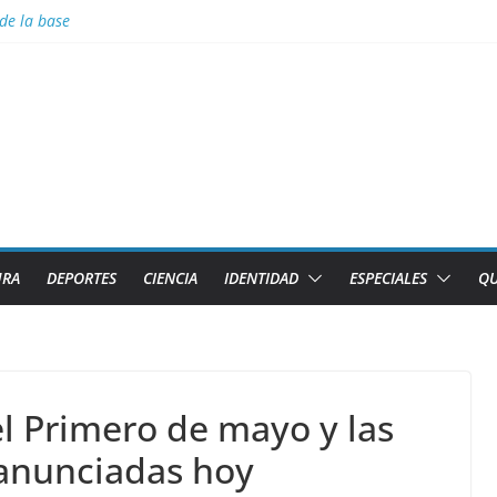
de la base
la Tierra arde y el cielo se oscurece
no denuncia pretexto EEUU para genocidio contra la isla
uipos Tiburones de Caibarién y la preselección de béisbol de Villa Cla
deradas
URA
DEPORTES
CIENCIA
IDENTIDAD
ESPECIALES
QU
l Primero de mayo y las
anunciadas hoy