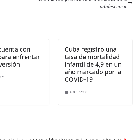
adolescencia
cuenta con
Cuba registró una
para enfrentar
tasa de mortalidad
versión
infantil de 4,9 en un
año marcado por la
021
COVID-19
02/01/2021
licada.
Los campos obligatorios están marcados con
*