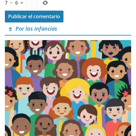
7
−
6
=
Por las infancias