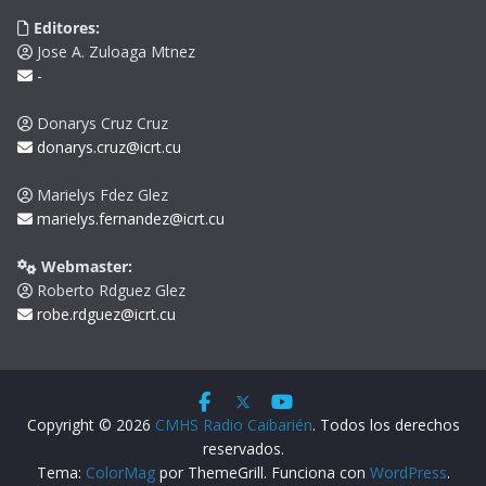
Editores:
Jose A. Zuloaga Mtnez
-
Donarys Cruz Cruz
donarys.cruz@icrt.cu
Marielys Fdez Glez
marielys.fernandez@icrt.cu
Webmaster:
Roberto Rdguez Glez
robe.rdguez@icrt.cu
Copyright © 2026
CMHS Radio Caibarién
. Todos los derechos
reservados.
Tema:
ColorMag
por ThemeGrill. Funciona con
WordPress
.