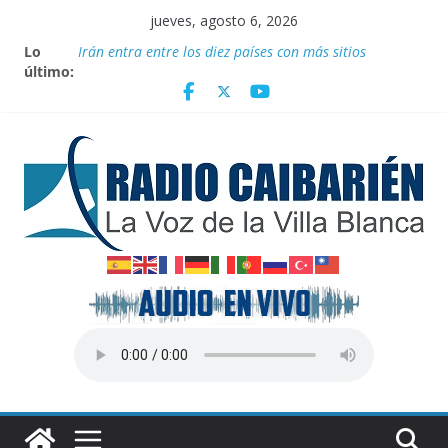
Saltar
jueves, agosto 6, 2026
al
Lo
Irán entra entre los diez países con más sitios
contenido
último:
declarados Patrimonio Mundial por la UNESCO
“Aterrizando” los efectos del calor global
Entrega Movimiento Sin Tierra donativo de
medicamentos
Publican nuevas normas para el reordenamiento del
comercio
Transporte: Nuevas facilidades para importar
vehículos e impulsar la movilidad eléctrica en Cuba