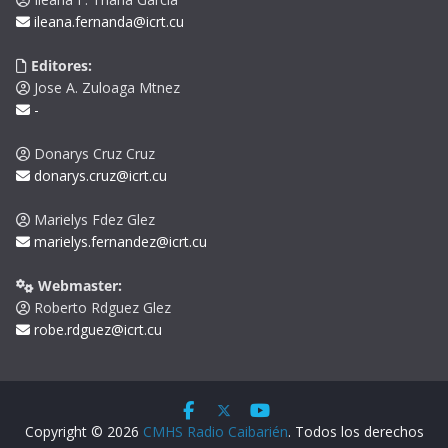
ileana.fernanda@icrt.cu
Editores:
Jose A. Zuloaga Mtnez
-
Donarys Cruz Cruz
donarys.cruz@icrt.cu
Marielys Fdez Glez
marielys.fernandez@icrt.cu
Webmaster:
Roberto Rdguez Glez
robe.rdguez@icrt.cu
Copyright © 2026
CMHS Radio Caibarién
. Todos los derechos