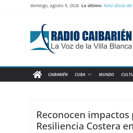
Saltar
domingo, agosto 9, 2026
Lo último:
Nota oficial del
al
Fidel y el depor
contenido
Por el pedraplén
Vanguardia por
Nuevos benefici
CAIBARIÉN
CUBA
MUNDO
CULT
Reconocen impactos p
Resiliencia Costera e