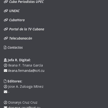
Cuba Periodistas UPEC
UNEAC
CubaHora
Portal de la TV Cubana
Telecubanacán
Contactos
Jefa R. Digital:
Ileana F. Triana García
ileana.fernanda@icrt.cu
Editores:
Jose A. Zuloaga Mtnez
-
Donarys Cruz Cruz
donarys.cruz@icrt.cu