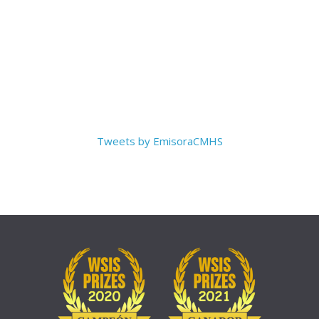
Tweets by EmisoraCMHS