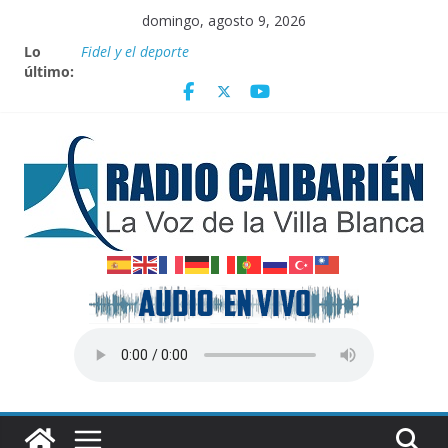
Saltar
domingo, agosto 9, 2026
al
Lo
Fidel y el deporte
contenido
último:
Por el pedraplén en cita con la historia
Vanguardia por 3 años consecutivos
Nuevos beneficios fiscales para impulsar las energías
renovables en Cuba
Nota oficial del Gobierno Provincial de Villa Clara