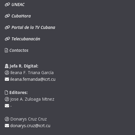
UNEAC
CubaHora
Portal de la TV Cubana
Telecubanacán
Contactos
Jefa R. Digital:
Ileana F. Triana García
ileana.fernanda@icrt.cu
Editores:
Jose A. Zuloaga Mtnez
-
Donarys Cruz Cruz
donarys.cruz@icrt.cu