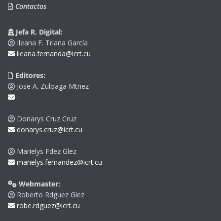
Contactos
Jefa R. Digital:
Ileana F. Triana García
ileana.fernanda@icrt.cu
Editores:
Jose A. Zuloaga Mtnez
-
Donarys Cruz Cruz
donarys.cruz@icrt.cu
Marielys Fdez Glez
marielys.fernandez@icrt.cu
Webmaster:
Roberto Rdguez Glez
robe.rdguez@icrt.cu