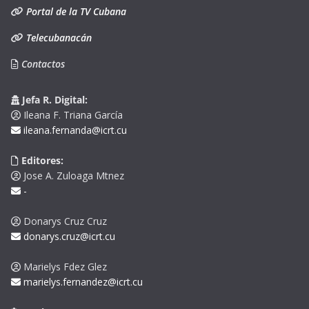
Portal de la TV Cubana
Telecubanacán
Contactos
Jefa R. Digital:
Ileana F. Triana García
ileana.fernanda@icrt.cu
Editores:
Jose A. Zuloaga Mtnez
-
Donarys Cruz Cruz
donarys.cruz@icrt.cu
Marielys Fdez Glez
marielys.fernandez@icrt.cu