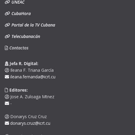
UNEAC
CubaHora
Portal de la TV Cubana
Telecubanacán
Contactos
Jefa R. Digital:
Ileana F. Triana García
ileana.fernanda@icrt.cu
Editores:
Jose A. Zuloaga Mtnez
-
Donarys Cruz Cruz
donarys.cruz@icrt.cu