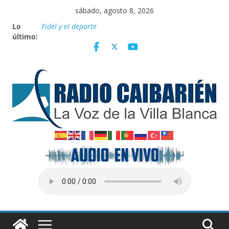
Saltar
sábado, agosto 8, 2026
al
Lo
Fidel y el deporte
contenido
último:
Por el pedraplén en cita con la historia
Vanguardia por 3 años consecutivos
Nuevos beneficios fiscales para impulsar las energías
renovables en Cuba
Nota oficial del Gobierno Provincial de Villa Clara