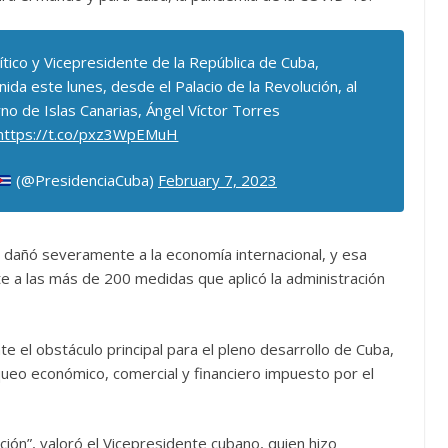
tico y Vicepresidente de la República de Cuba,
enida este lunes, desde el Palacio de la Revolución, al
no de Islas Canarias, Ángel Víctor Torres
https://t.co/pxz3WpEMuH
(@PresidenciaCuba)
February 7, 2023
, dañó severamente a la economía internacional, y esa
nte a las más de 200 medidas que aplicó la administración
te el obstáculo principal para el pleno desarrollo de Cuba,
ueo económico, comercial y financiero impuesto por el
ón”, valoró el Vicepresidente cubano, quien hizo