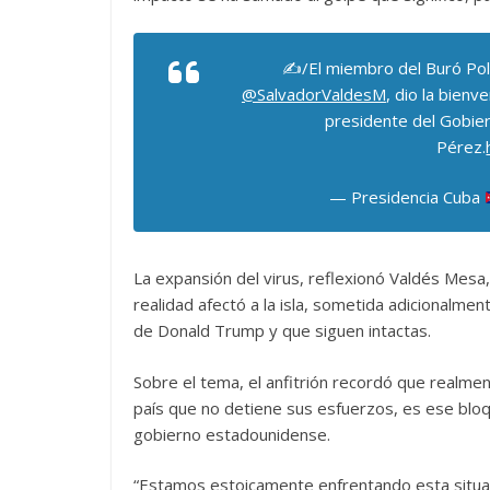
✍️/El miembro del Buró Polí
@SalvadorValdesM
, dio la bienv
presidente del Gobier
Pérez.
— Presidencia Cuba
La expansión del virus, reflexionó Valdés Mesa
realidad afectó a la isla, sometida adicionalme
de Donald Trump y que siguen intactas.
Sobre el tema, el anfitrión recordó que realmen
país que no detiene sus esfuerzos, es ese bloq
gobierno estadounidense.
“Estamos estoicamente enfrentando esta situaci