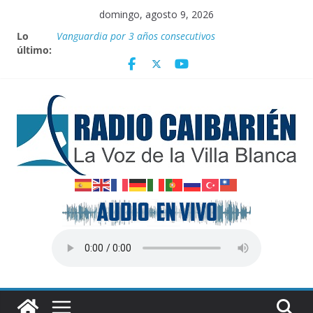
Saltar
domingo, agosto 9, 2026
al
Lo
Por el pedraplén en cita con la historia
contenido
último:
Vanguardia por 3 años consecutivos
Nuevos beneficios fiscales para impulsar las energías
renovables en Cuba
Nota oficial del Gobierno Provincial de Villa Clara
Fidel y el deporte