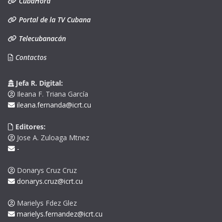
CubaHora
Portal de la TV Cubana
Telecubanacán
Contactos
Jefa R. Digital:
Ileana F. Triana García
ileana.fernanda@icrt.cu
Editores:
Jose A. Zuloaga Mtnez
-
Donarys Cruz Cruz
donarys.cruz@icrt.cu
Marielys Fdez Glez
marielys.fernandez@icrt.cu