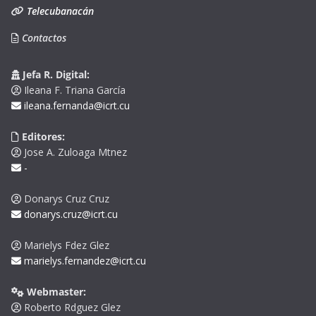
Telecubanacán
Contactos
Jefa R. Digital:
Ileana F. Triana García
ileana.fernanda@icrt.cu
Editores:
Jose A. Zuloaga Mtnez
-
Donarys Cruz Cruz
donarys.cruz@icrt.cu
Marielys Fdez Glez
marielys.fernandez@icrt.cu
Webmaster:
Roberto Rdguez Glez