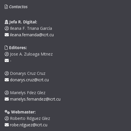
Contactos
Jefa R. Digital:
Ileana F. Triana García
ileana.fernanda@icrt.cu
Editores:
Jose A. Zuloaga Mtnez
-
Donarys Cruz Cruz
donarys.cruz@icrt.cu
Marielys Fdez Glez
marielys.fernandez@icrt.cu
Webmaster:
Roberto Rdguez Glez
robe.rdguez@icrt.cu