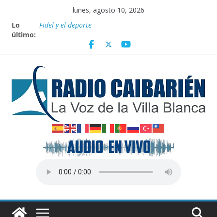
Saltar
lunes, agosto 10, 2026
al
Lo
Fidel y el deporte
contenido
último:
Por el pedraplén en cita con la historia
Vanguardia por 3 años consecutivos
Nuevos beneficios fiscales para impulsar las energías
renovables en Cuba
Nota oficial del Gobierno Provincial de Villa Clara