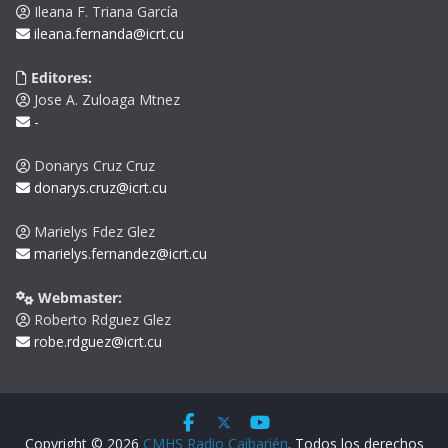
Ileana F. Triana García
ileana.fernanda@icrt.cu
Editores:
Jose A. Zuloaga Mtnez
-
Donarys Cruz Cruz
donarys.cruz@icrt.cu
Marielys Fdez Glez
marielys.fernandez@icrt.cu
Webmaster:
Roberto Rdguez Glez
robe.rdguez@icrt.cu
Copyright © 2026
CMHS Radio Caibarién
. Todos los derechos