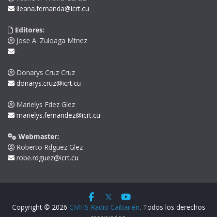
ileana.fernanda@icrt.cu
Editores:
Jose A. Zuloaga Mtnez
-
Donarys Cruz Cruz
donarys.cruz@icrt.cu
Marielys Fdez Glez
marielys.fernandez@icrt.cu
Webmaster:
Roberto Rdguez Glez
robe.rdguez@icrt.cu
Copyright © 2026
CMHS Radio Caibarién
. Todos los derechos