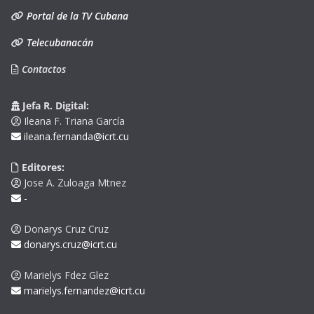
Portal de la TV Cubana
Telecubanacán
Contactos
Jefa R. Digital:
Ileana F. Triana García
ileana.fernanda@icrt.cu
Editores:
Jose A. Zuloaga Mtnez
-
Donarys Cruz Cruz
donarys.cruz@icrt.cu
Marielys Fdez Glez
marielys.fernandez@icrt.cu