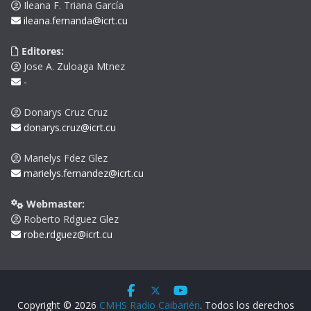
Ileana F. Triana García
ileana.fernanda@icrt.cu
Editores:
Jose A. Zuloaga Mtnez
-
Donarys Cruz Cruz
donarys.cruz@icrt.cu
Marielys Fdez Glez
marielys.fernandez@icrt.cu
Webmaster:
Roberto Rdguez Glez
robe.rdguez@icrt.cu
Copyright © 2026
CMHS Radio Caibarién
. Todos los derechos