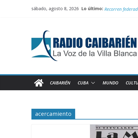
Saltar
sábado, agosto 8, 2026
Lo último:
100 con Fidel, rut
al
Recorren federada
contenido
Medalla de plata
El comercio inter
Juegan el torneo
CAIBARIÉN
CUBA
MUNDO
CULT
acercamiento