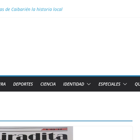
a juvenil
s de Caibarién la historia local
 para Nélido Manso en la clase snipe de vela en los Juegos Centroamer
ior necesita el apoyo de todas las formas de gestión
 Aguascalientes el GM Elier Miranda Mesa y el MI Diazmany Otero Acost
URA
DEPORTES
CIENCIA
IDENTIDAD
ESPECIALES
QU