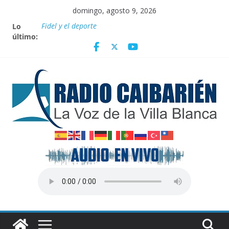
Saltar
domingo, agosto 9, 2026
al
Lo
Fidel y el deporte
contenido
último:
Por el pedraplén en cita con la historia
Vanguardia por 3 años consecutivos
Nuevos beneficios fiscales para impulsar las energías
renovables en Cuba
Nota oficial del Gobierno Provincial de Villa Clara