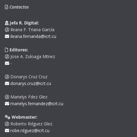
Contactos
Jefa R. Digital:
Ileana F. Triana García
ileana.fernanda@icrt.cu
Editores:
Jose A. Zuloaga Mtnez
-
Donarys Cruz Cruz
donarys.cruz@icrt.cu
Marielys Fdez Glez
marielys.fernandez@icrt.cu
Webmaster:
Roberto Rdguez Glez
robe.rdguez@icrt.cu