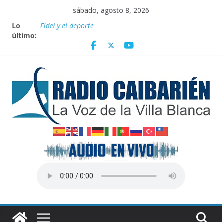
Saltar
sábado, agosto 8, 2026
al
Lo
Fidel y el deporte
contenido
último:
Por el pedraplén en cita con la historia
Vanguardia por 3 años consecutivos
Nuevos beneficios fiscales para impulsar las energías
renovables en Cuba
Nota oficial del Gobierno Provincial de Villa Clara