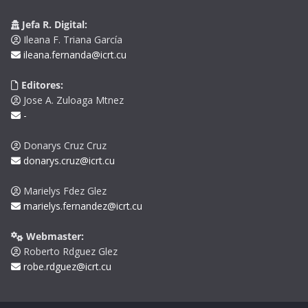
Jefa R. Digital:
Ileana F. Triana García
ileana.fernanda@icrt.cu
Editores:
Jose A. Zuloaga Mtnez
-
Donarys Cruz Cruz
donarys.cruz@icrt.cu
Marielys Fdez Glez
marielys.fernandez@icrt.cu
Webmaster:
Roberto Rdguez Glez
robe.rdguez@icrt.cu