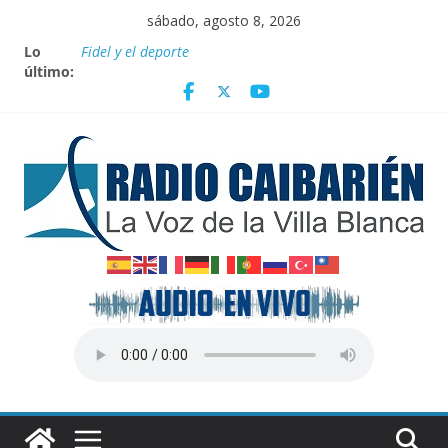
Saltar
sábado, agosto 8, 2026
al
Lo
Fidel y el deporte
contenido
último:
Por el pedraplén en cita con la historia
Vanguardia por 3 años consecutivos
Nuevos beneficios fiscales para impulsar las energías
renovables en Cuba
Nota oficial del Gobierno Provincial de Villa Clara