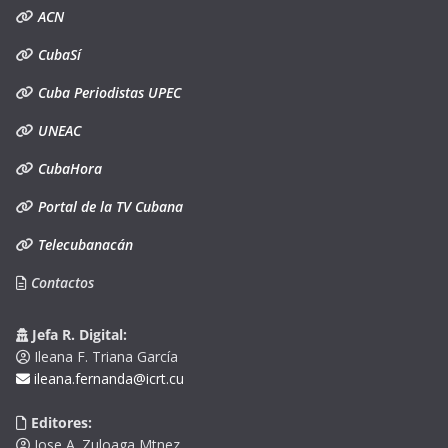
ACN
CubaSí
Cuba Periodistas UPEC
UNEAC
CubaHora
Portal de la TV Cubana
Telecubanacán
Contactos
Jefa R. Digital:
Ileana F. Triana García
ileana.fernanda@icrt.cu
Editores:
Jose A. Zuloaga Mtnez