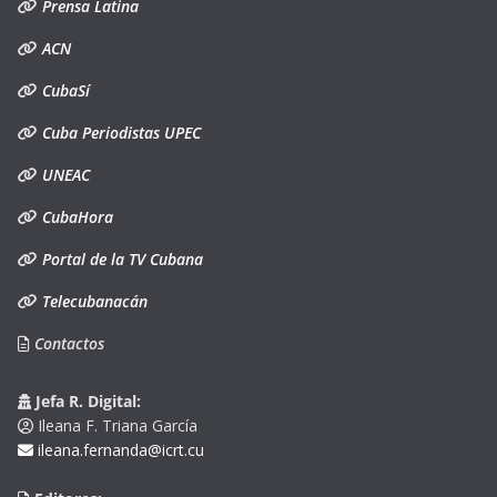
Prensa Latina
ACN
CubaSí
Cuba Periodistas UPEC
UNEAC
CubaHora
Portal de la TV Cubana
Telecubanacán
Contactos
Jefa R. Digital:
Ileana F. Triana García
ileana.fernanda@icrt.cu