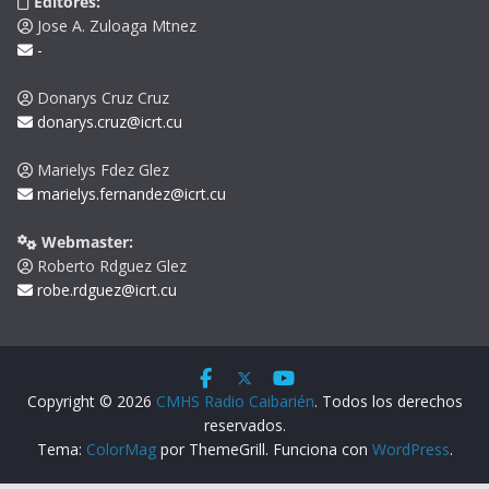
Editores:
Jose A. Zuloaga Mtnez
-
Donarys Cruz Cruz
donarys.cruz@icrt.cu
Marielys Fdez Glez
marielys.fernandez@icrt.cu
Webmaster:
Roberto Rdguez Glez
robe.rdguez@icrt.cu
Copyright © 2026
CMHS Radio Caibarién
. Todos los derechos
reservados.
Tema:
ColorMag
por ThemeGrill. Funciona con
WordPress
.