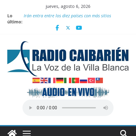
Saltar
jueves, agosto 6, 2026
al
Lo
Irán entra entre los diez países con más sitios
contenido
último:
declarados Patrimonio Mundial por la UNESCO
“Aterrizando” los efectos del calor global
Entrega Movimiento Sin Tierra donativo de
medicamentos
Publican nuevas normas para el reordenamiento del
comercio
Transporte: Nuevas facilidades para importar
vehículos e impulsar la movilidad eléctrica en Cuba