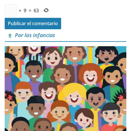
×
9
=
63
Por las infancias