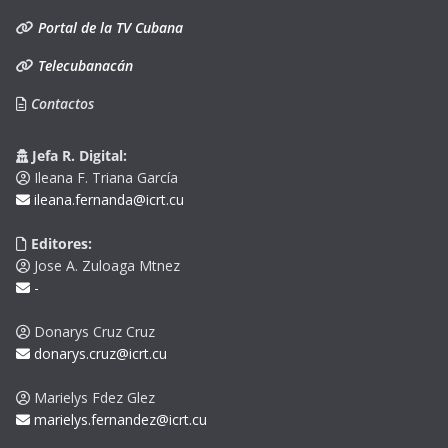
Portal de la TV Cubana
Telecubanacán
Contactos
Jefa R. Digital:
Ileana F. Triana García
ileana.fernanda@icrt.cu
Editores:
Jose A. Zuloaga Mtnez
-
Donarys Cruz Cruz
donarys.cruz@icrt.cu
Marielys Fdez Glez
marielys.fernandez@icrt.cu