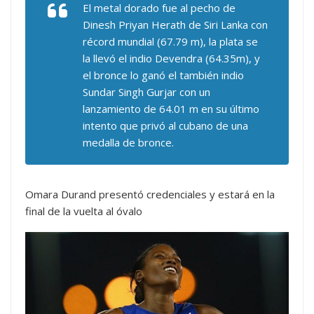
El metal dorado fue al pecho de
Dinesh Priyan Herath de Siri Lanka con
récord mundial (67.79 m), la plata se
la llevó el indio Devendra (64.35m), y
el bronce lo ganó el también indio
Sundar Singh Gurjar con un
lanzamiento de 64.01 m en su último
intento que privó al cubano de una
medalla de bronce.
Omara Durand presentó credenciales y estará en la
final de la vuelta al óvalo