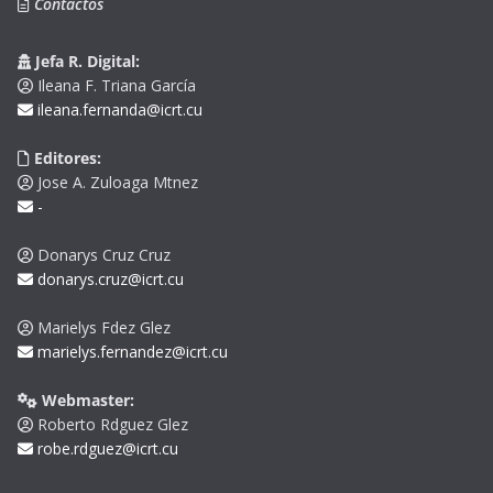
Contactos
Jefa R. Digital:
Ileana F. Triana García
ileana.fernanda@icrt.cu
Editores:
Jose A. Zuloaga Mtnez
-
Donarys Cruz Cruz
donarys.cruz@icrt.cu
Marielys Fdez Glez
marielys.fernandez@icrt.cu
Webmaster:
Roberto Rdguez Glez
robe.rdguez@icrt.cu