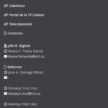
CubaHora
Portal de la TV Cubana
Telecubanacán
Contactos
Jefa R. Digital:
Ileana F. Triana García
ileana.fernanda@icrt.cu
Editores:
Jose A. Zuloaga Mtnez
-
Donarys Cruz Cruz
donarys.cruz@icrt.cu
Marielys Fdez Glez