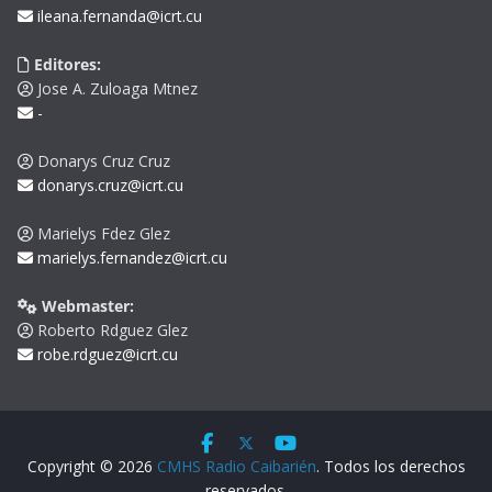
ileana.fernanda@icrt.cu
Editores:
Jose A. Zuloaga Mtnez
-
Donarys Cruz Cruz
donarys.cruz@icrt.cu
Marielys Fdez Glez
marielys.fernandez@icrt.cu
Webmaster:
Roberto Rdguez Glez
robe.rdguez@icrt.cu
Copyright © 2026
CMHS Radio Caibarién
. Todos los derechos
reservados.