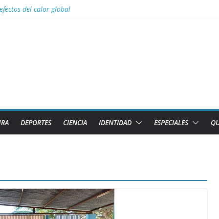
efectos del calor global
s para Lizandra Puentes Pérez en el pentatlón moderno de los Juegos 
s facilidades para importar vehículos e impulsar la movilidad eléctric
al con nombres de los 2 caibarienenses fallecidos y el lesionado en el 
los diez países con más sitios declarados Patrimonio Mundial por la U
URA
DEPORTES
CIENCIA
IDENTIDAD
ESPECIALES
QU