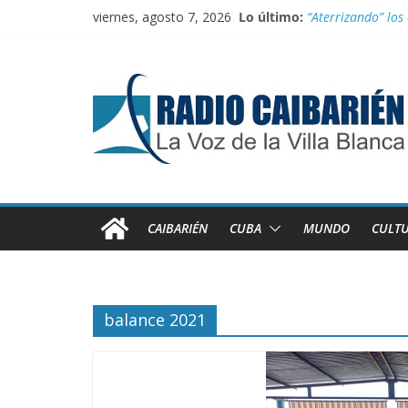
Saltar
viernes, agosto 7, 2026
Lo último:
“Aterrizando” los 
al
Buenos resultado
contenido
Transporte: Nueva
Información ofici
Irán entra entre 
CAIBARIÉN
CUBA
MUNDO
CULT
balance 2021