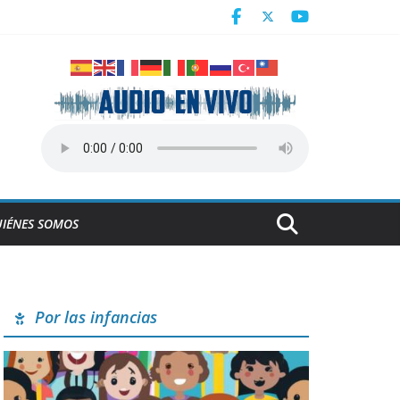
Centroamericanos
a en Cuba
derrumbe de la ESBEC 1, en Remedios
NESCO
IÉNES SOMOS
Por las infancias