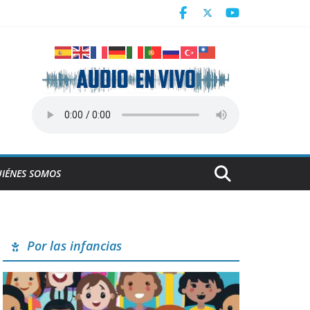
Centroamericanos
a en Cuba
derrumbe de la ESBEC 1, en Remedios
NESCO
IÉNES SOMOS
Por las infancias