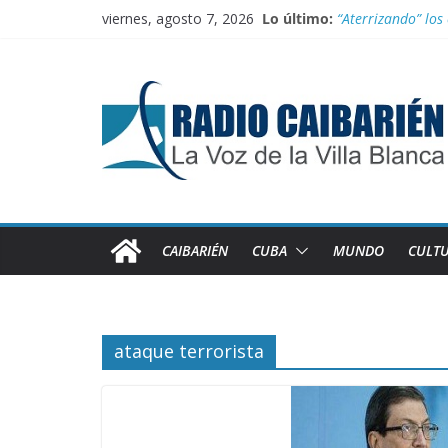
Saltar
viernes, agosto 7, 2026
Lo último:
“Aterrizando” los 
al
Buenos resultado
contenido
Transporte: Nueva
Información ofici
Irán entra entre 
CAIBARIÉN
CUBA
MUNDO
CULT
ataque terrorista