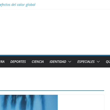
efectos del calor global
s para Lizandra Puentes Pérez en el pentatlón moderno de los Juegos 
s facilidades para importar vehículos e impulsar la movilidad eléctric
al con nombres de los 2 caibarienenses fallecidos y el lesionado en el 
los diez países con más sitios declarados Patrimonio Mundial por la U
URA
DEPORTES
CIENCIA
IDENTIDAD
ESPECIALES
QU