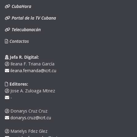
CubaHora
Portal de la TV Cubana
Telecubanacán
Contactos
Jefa R. Digital:
Ileana F. Triana García
ileana.fernanda@icrt.cu
Editores:
Jose A. Zuloaga Mtnez
-
Donarys Cruz Cruz
donarys.cruz@icrt.cu
Marielys Fdez Glez