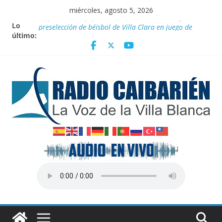
Saltar
miércoles, agosto 5, 2026
al
Lo
Empatan los equipos Tiburones de Caibarién y la
contenido
último:
preselección de béisbol de Villa Clara en juego de
preparación
Homenaje a federadas
Innovación desde la base
Agosto: Cuando la Tierra arde y el cielo se oscurece
Canciller cubano denuncia pretexto EEUU para
genocidio contra la isla