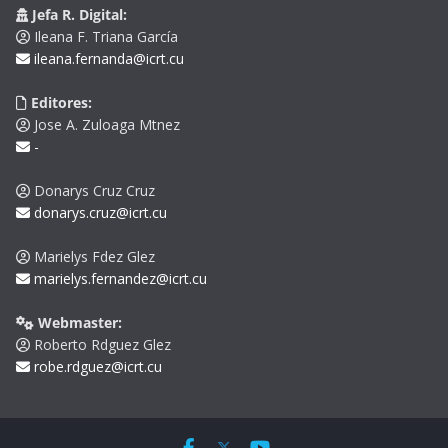
Jefa R. Digital:
Ileana F. Triana García
ileana.fernanda@icrt.cu
Editores:
Jose A. Zuloaga Mtnez
-
Donarys Cruz Cruz
donarys.cruz@icrt.cu
Marielys Fdez Glez
marielys.fernandez@icrt.cu
Webmaster:
Roberto Rdguez Glez
robe.rdguez@icrt.cu