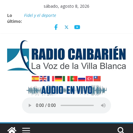
Saltar
sábado, agosto 8, 2026
al
Lo
Fidel y el deporte
contenido
último:
Por el pedraplén en cita con la historia
Vanguardia por 3 años consecutivos
Nuevos beneficios fiscales para impulsar las energías
renovables en Cuba
Nota oficial del Gobierno Provincial de Villa Clara