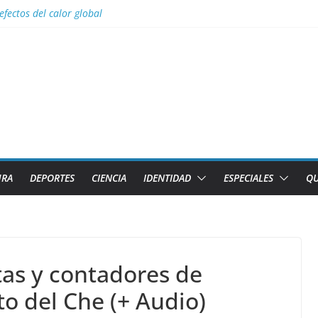
efectos del calor global
s para Lizandra Puentes Pérez en el pentatlón moderno de los Juegos 
s facilidades para importar vehículos e impulsar la movilidad eléctric
al con nombres de los 2 caibarienenses fallecidos y el lesionado en el 
los diez países con más sitios declarados Patrimonio Mundial por la U
URA
DEPORTES
CIENCIA
IDENTIDAD
ESPECIALES
QU
as y contadores de
o del Che (+ Audio)