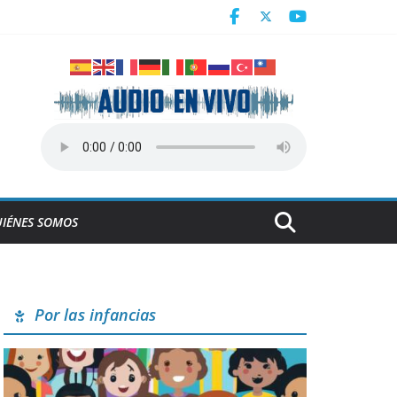
Centroamericanos
a en Cuba
derrumbe de la ESBEC 1, en Remedios
NESCO
IÉNES SOMOS
Por las infancias