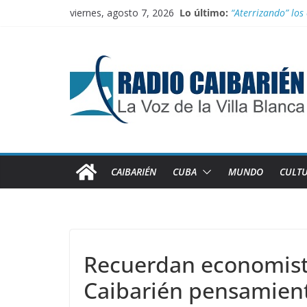
Saltar
viernes, agosto 7, 2026
Lo último:
“Aterrizando” los 
al
Buenos resultado
contenido
Transporte: Nueva
Información ofici
Irán entra entre 
CAIBARIÉN
CUBA
MUNDO
CULT
Recuerdan economist
Caibarién pensamient