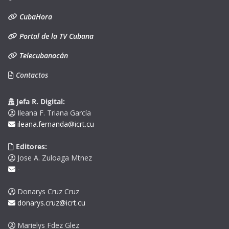
CubaHora
Portal de la TV Cubana
Telecubanacán
Contactos
Jefa R. Digital:
Ileana F. Triana García
ileana.fernanda@icrt.cu
Editores:
Jose A. Zuloaga Mtnez
-
Donarys Cruz Cruz
donarys.cruz@icrt.cu
Marielys Fdez Glez