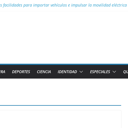
s facilidades para importar vehículos e impulsar la movilidad eléctrica
los diez países con más sitios declarados Patrimonio Mundial por la U
efectos del calor global
o Sin Tierra donativo de medicamentos
ormas para el reordenamiento del comercio
URA
DEPORTES
CIENCIA
IDENTIDAD
ESPECIALES
QU