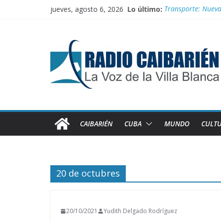
Saltar
jueves, agosto 6, 2026
Lo último:
Transporte: Nueva
al
Irán entra entre 
contenido
“Aterrizando” los 
Entrega Movimient
Publican nuevas n
CAIBARIÉN
CUBA
MUNDO
CULT
20 de octubres
20/10/2021
Yudith Delgado Rodríguez