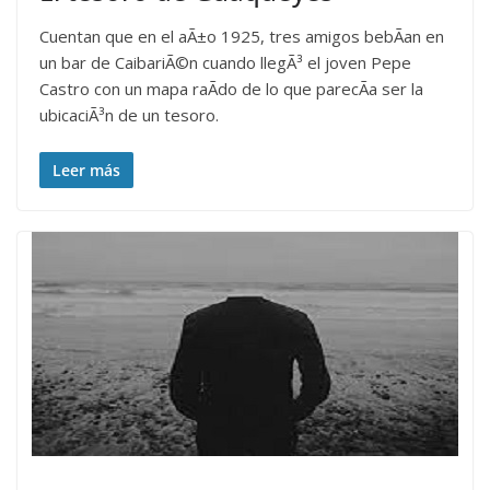
Cuentan que en el aÃ±o 1925, tres amigos bebÃ­an en
un bar de CaibariÃ©n cuando llegÃ³ el joven Pepe
Castro con un mapa raÃ­do de lo que parecÃ­a ser la
ubicaciÃ³n de un tesoro.
Leer más