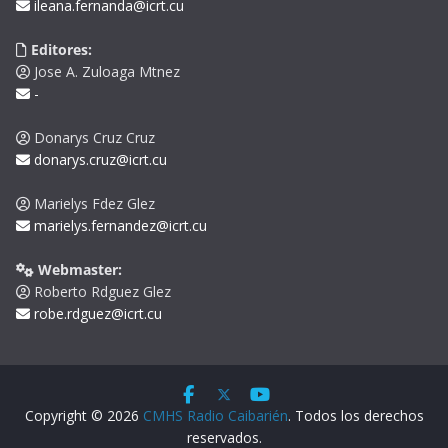
ileana.fernanda@icrt.cu
Editores:
Jose A. Zuloaga Mtnez
-
Donarys Cruz Cruz
donarys.cruz@icrt.cu
Marielys Fdez Glez
marielys.fernandez@icrt.cu
Webmaster:
Roberto Rdguez Glez
robe.rdguez@icrt.cu
Copyright © 2026
CMHS Radio Caibarién
. Todos los derechos
reservados.