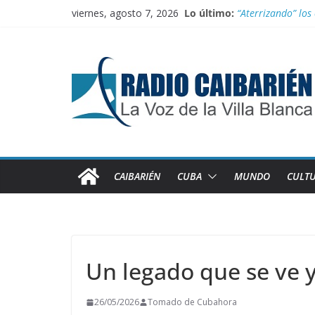
Saltar
viernes, agosto 7, 2026
Lo último:
“Aterrizando” los 
al
Buenos resultado
contenido
Transporte: Nueva
Información ofici
Irán entra entre 
CAIBARIÉN
CUBA
MUNDO
CULT
Un legado que se ve y
26/05/2026
Tomado de Cubahora