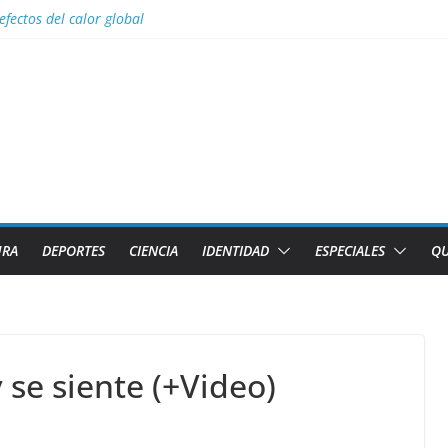
efectos del calor global
s para Lizandra Puentes Pérez en el pentatlón moderno de los Juegos 
s facilidades para importar vehículos e impulsar la movilidad eléctric
al con nombres de los 2 caibarienenses fallecidos y el lesionado en el 
los diez países con más sitios declarados Patrimonio Mundial por la U
URA
DEPORTES
CIENCIA
IDENTIDAD
ESPECIALES
QU
 se siente (+Video)