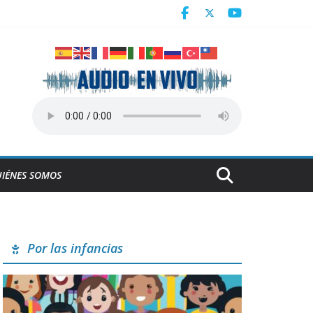
Centroamericanos
a en Cuba
derrumbe de la ESBEC 1, en Remedios
NESCO
IÉNES SOMOS
Por las infancias