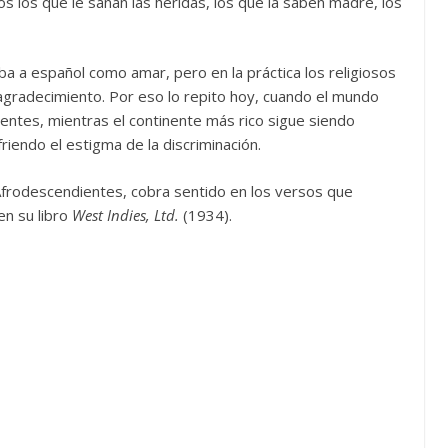
s los que le sanan las heridas, los que la saben madre, los
ba a español como amar, pero en la práctica los religiosos
gradecimiento. Por eso lo repito hoy, cuando el mundo
ientes, mientras el continente más rico sigue siendo
iendo el estigma de la discriminación.
odescendientes, cobra sentido en los versos que
en su libro
West Indies, Ltd.
(1934).