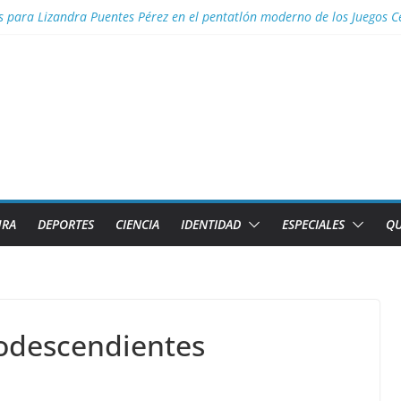
s para Lizandra Puentes Pérez en el pentatlón moderno de los Juegos 
s facilidades para importar vehículos e impulsar la movilidad eléctric
al con nombres de los 2 caibarienenses fallecidos y el lesionado en el 
los diez países con más sitios declarados Patrimonio Mundial por la U
efectos del calor global
URA
DEPORTES
CIENCIA
IDENTIDAD
ESPECIALES
QU
rodescendientes