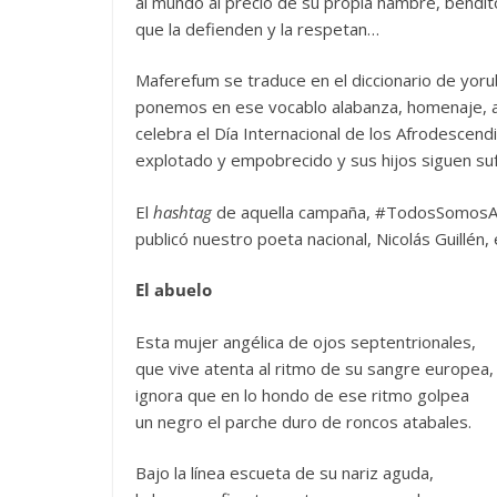
al mundo al precio de su propia hambre, bendito
que la defienden y la respetan…
Maferefum se traduce en el diccionario de yoru
ponemos en ese vocablo alabanza, homenaje, a
celebra el Día Internacional de los Afrodescend
explotado y empobrecido y sus hijos siguen sufr
El
hashtag
de aquella campaña, #TodosSomosAfr
publicó nuestro poeta nacional, Nicolás Guillén, 
El abuelo
Esta mujer angélica de ojos septentrionales,
que vive atenta al ritmo de su sangre europea,
ignora que en lo hondo de ese ritmo golpea
un negro el parche duro de roncos atabales.
Bajo la línea escueta de su nariz aguda,