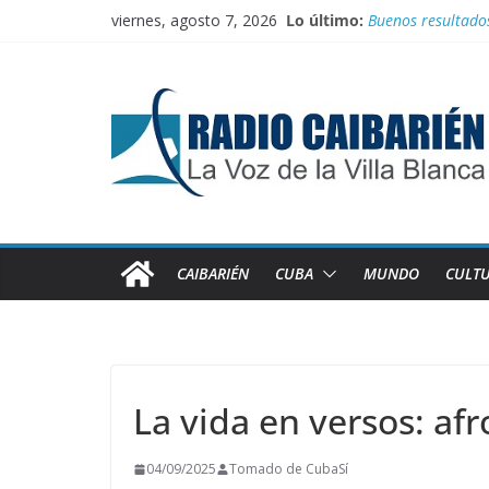
Saltar
viernes, agosto 7, 2026
Lo último:
Buenos resultado
al
Transporte: Nueva
contenido
Información ofici
Irán entra entre 
“Aterrizando” los 
CAIBARIÉN
CUBA
MUNDO
CULT
La vida en versos: af
04/09/2025
Tomado de CubaSí