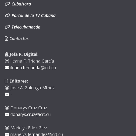
CubaHora
Portal de la TV Cubana
Telecubanacán
Contactos
Jefa R. Digital:
Ileana F. Triana García
ileana.fernanda@icrt.cu
Editores:
Jose A. Zuloaga Mtnez
-
Donarys Cruz Cruz
donarys.cruz@icrt.cu
Marielys Fdez Glez
marielys.fernandez@icrt.cu