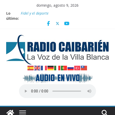
Saltar
domingo, agosto 9, 2026
al
Lo
Fidel y el deporte
contenido
último:
Por el pedraplén en cita con la historia
Vanguardia por 3 años consecutivos
Nuevos beneficios fiscales para impulsar las energías
renovables en Cuba
Nota oficial del Gobierno Provincial de Villa Clara