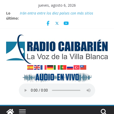
Saltar
jueves, agosto 6, 2026
al
Lo
Irán entra entre los diez países con más sitios
contenido
último:
declarados Patrimonio Mundial por la UNESCO
“Aterrizando” los efectos del calor global
Entrega Movimiento Sin Tierra donativo de
medicamentos
Publican nuevas normas para el reordenamiento del
comercio
Transporte: Nuevas facilidades para importar
vehículos e impulsar la movilidad eléctrica en Cuba