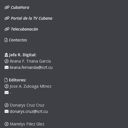
CubaHora
Portal de la TV Cubana
Telecubanacán
Contactos
Jefa R. Digital:
Ileana F. Triana García
ileana.fernanda@icrt.cu
Editores:
Jose A. Zuloaga Mtnez
-
Donarys Cruz Cruz
donarys.cruz@icrt.cu
Marielys Fdez Glez