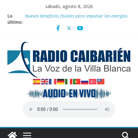
Saltar
sábado, agosto 8, 2026
al
Lo
Nuevos beneficios fiscales para impulsar las energías
contenido
último:
renovables en Cuba
Nota oficial del Gobierno Provincial de Villa Clara
Fidel y el deporte
Por el pedraplén en cita con la historia
Vanguardia por 3 años consecutivos