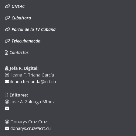
UNEAC
CubaHora
Portal de la TV Cubana
Telecubanacán
Contactos
Jefa R. Digital:
Ileana F. Triana García
ileana.fernanda@icrt.cu
Editores:
Jose A. Zuloaga Mtnez
-
Donarys Cruz Cruz
donarys.cruz@icrt.cu