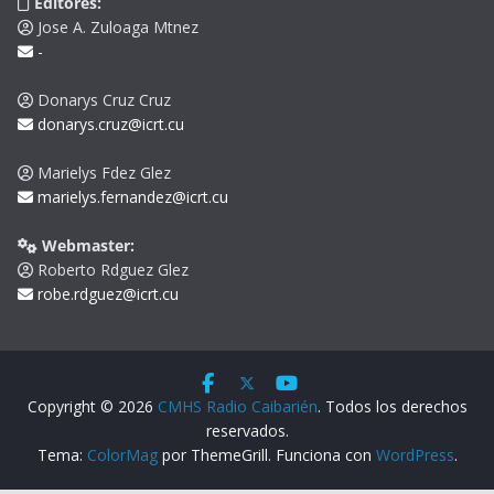
Editores:
Jose A. Zuloaga Mtnez
-
Donarys Cruz Cruz
donarys.cruz@icrt.cu
Marielys Fdez Glez
marielys.fernandez@icrt.cu
Webmaster:
Roberto Rdguez Glez
robe.rdguez@icrt.cu
Copyright © 2026
CMHS Radio Caibarién
. Todos los derechos
reservados.
Tema:
ColorMag
por ThemeGrill. Funciona con
WordPress
.