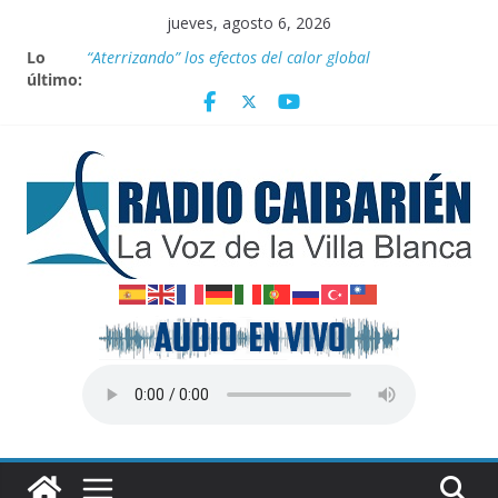
Saltar
jueves, agosto 6, 2026
al
Lo
“Aterrizando” los efectos del calor global
contenido
último:
Entrega Movimiento Sin Tierra donativo de
medicamentos
Publican nuevas normas para el reordenamiento del
comercio
Transporte: Nuevas facilidades para importar
vehículos e impulsar la movilidad eléctrica en Cuba
En Villa Clara, brigada de solidaridad con Cuba “Juan
Rius Rivera”