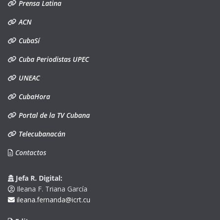
Prensa Latina
ACN
CubaSí
Cuba Periodistas UPEC
UNEAC
CubaHora
Portal de la TV Cubana
Telecubanacán
Contactos
Jefa R. Digital:
Ileana F. Triana García
ileana.fernanda@icrt.cu