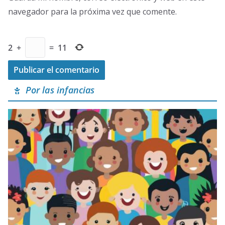
navegador para la próxima vez que comente.
2
+
=
11
Por las infancias