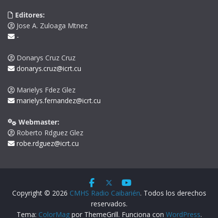
Editores:
Jose A. Zuloaga Mtnez
-
Donarys Cruz Cruz
donarys.cruz@icrt.cu
Marielys Fdez Glez
marielys.fernandez@icrt.cu
Webmaster:
Roberto Rdguez Glez
robe.rdguez@icrt.cu
Copyright © 2026
CMHS Radio Caibarién
. Todos los derechos
reservados.
Tema:
ColorMag
por ThemeGrill. Funciona con
WordPress
.