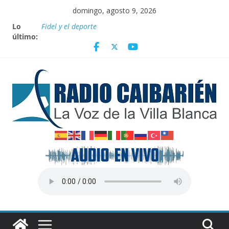
Saltar
domingo, agosto 9, 2026
al
Lo
Fidel y el deporte
contenido
último:
Por el pedraplén en cita con la historia
Vanguardia por 3 años consecutivos
Nuevos beneficios fiscales para impulsar las energías
renovables en Cuba
Nota oficial del Gobierno Provincial de Villa Clara