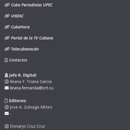
Cuba Periodistas UPEC
UNEAC
CubaHora
Portal de la TV Cubana
Telecubanacán
Contactos
Jefa R. Digital:
Ileana F. Triana García
ileana.fernanda@icrt.cu
Editores:
Jose A. Zuloaga Mtnez
-
Donarys Cruz Cruz