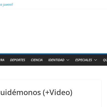
 Aguascalientes el GM Elier Miranda Mesa y el MI Diazmany Otero Acost
a juvenil
 fiscales para impulsar las energías renovables en Cuba
Gobierno Provincial de Villa Clara
ior necesita el apoyo de todas las formas de gestión
URA
DEPORTES
CIENCIA
IDENTIDAD
ESPECIALES
QU
cuidémonos (+Video)