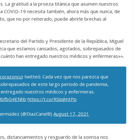
s. La gratitud a la proeza titánica que asumen nuestros
a la COVID-19 necesita también, ahora más que nunca, de
to, que no por reiterado, puede abrirle brechas al
ecretario del Partido y Presidente de la República, Miguel
ezca que estamos cansados, agotados, sobrepasados de
 cuánto han entregado nuestros médicos y enfermeras»».
corazoncu
) twitteó: Cada vez que nos parezca que
sobrepasados de este largo periodo de pandemia,
 entregado nuestros médicos y enfermeras.
/HbfbG4ENhb
https://t.co/RSiiqlmtPp
 Bermúdez (@DiazCanelB)
August 17, 2021
es, distanciamientos y resguardo de la sonrisa nos