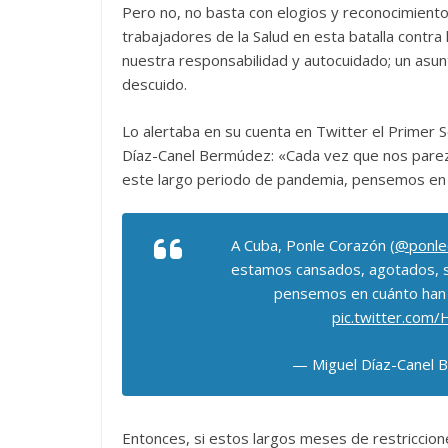
Pero no, no basta con elogios y reconocimiento
trabajadores de la Salud en esta batalla contr
nuestra responsabilidad y autocuidado; un asun
descuido.
Lo alertaba en su cuenta en Twitter el Primer S
Díaz-Canel Bermúdez: «Cada vez que nos par
este largo periodo de pandemia, pensemos en
A Cuba, Ponle Corazón (
@ponle
estamos cansados, agotados, 
pensemos en cuánto han
pic.twitter.com
— Miguel Díaz-Canel
Entonces, si estos largos meses de restriccion