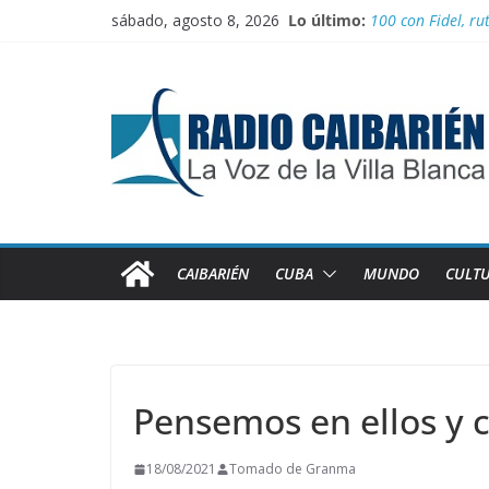
Juegan el torneo
Saltar
sábado, agosto 8, 2026
Lo último:
100 con Fidel, rut
al
Nuevos beneficios
contenido
Nota oficial del 
El comercio inter
CAIBARIÉN
CUBA
MUNDO
CULT
Pensemos en ellos y 
18/08/2021
Tomado de Granma