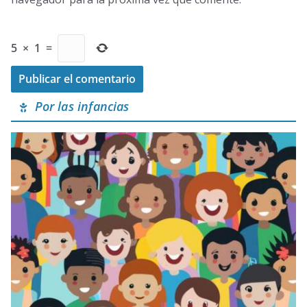
5
×
1
=
Por las infancias