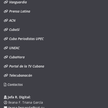
Vanguardia
Prensa Latina
ACN
CubaSí
Cuba Periodistas UPEC
UNEAC
CubaHora
Portal de la TV Cubana
Telecubanacán
Contactos
Jefa R. Digital:
Ileana F. Triana García
ileana.fernanda@icrt.cu