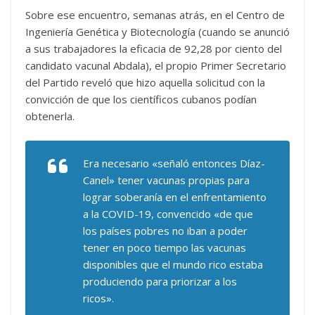
Sobre ese encuentro, semanas atrás, en el Centro de
Ingeniería Genética y Biotecnología (cuando se anunció
a sus trabajadores la eficacia de 92,28 por ciento del
candidato vacunal Abdala), el propio Primer Secretario
del Partido reveló que hizo aquella solicitud con la
convicción de que los científicos cubanos podían
obtenerla.
Era necesario «señaló entonces Díaz-
Canel» tener vacunas propias para
lograr soberanía en el enfrentamiento
a la COVID-19, convencido «de que
los países pobres no iban a poder
tener en poco tiempo las vacunas
disponibles que el mundo rico estaba
produciendo para priorizar a los
ricos».