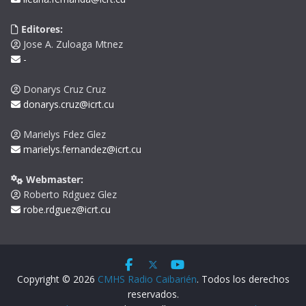
Editores:
Jose A. Zuloaga Mtnez
-
Donarys Cruz Cruz
donarys.cruz@icrt.cu
Marielys Fdez Glez
marielys.fernandez@icrt.cu
Webmaster:
Roberto Rdguez Glez
robe.rdguez@icrt.cu
Copyright © 2026
CMHS Radio Caibarién
. Todos los derechos
reservados.