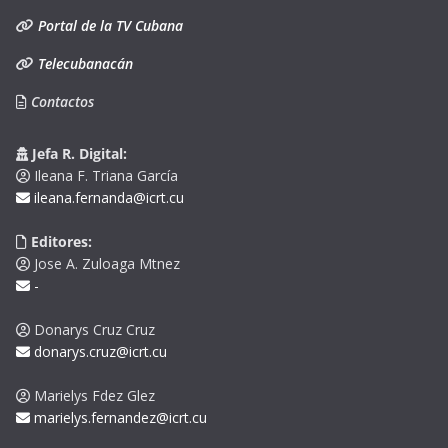
Portal de la TV Cubana
Telecubanacán
Contactos
Jefa R. Digital:
Ileana F. Triana García
ileana.fernanda@icrt.cu
Editores:
Jose A. Zuloaga Mtnez
-
Donarys Cruz Cruz
donarys.cruz@icrt.cu
Marielys Fdez Glez
marielys.fernandez@icrt.cu