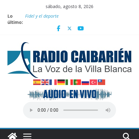
Saltar
sábado, agosto 8, 2026
al
Lo
Fidel y el deporte
contenido
último:
Por el pedraplén en cita con la historia
Vanguardia por 3 años consecutivos
Nuevos beneficios fiscales para impulsar las energías
renovables en Cuba
Nota oficial del Gobierno Provincial de Villa Clara